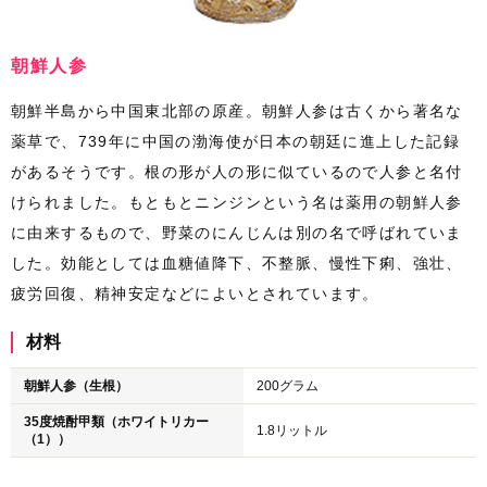
朝鮮人参
朝鮮半島から中国東北部の原産。
朝鮮人参は古くから著名な
薬草で、739年に中国の渤海使が日本の朝廷に進上した記録
があるそうです。根の形が人の形に似ているので人参と名付
けられました。もともとニンジンという名は薬用の朝鮮人参
に由来するもので、野菜のにんじんは別の名で呼ばれていま
した。
効能としては血糖値降下、不整脈、慢性下痢、強壮、
疲労回復、精神安定などによいとされています。
材料
朝鮮人参（生根）
200グラム
35度焼酎甲類（ホワイトリカー
1.8リットル
（1））