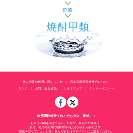
個人情報の保護に関する方針
日本蒸留酒酒造組合について
リンク
お問い合わせ先
サイトマップ
クッキーポリシー
飲酒運転厳禁！飲んだらダメ、絶対に！
お酒は20歳を過ぎてから。妊娠中・授乳中の飲酒は、
胎児・乳児の発育に悪影響を与えるおそれがあります。
節度を守って、よいお酒。飲んだあとはリサイクルにご協力ください。