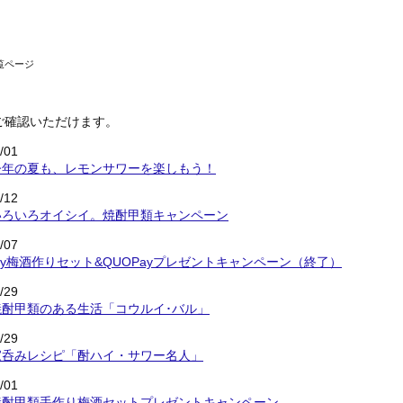
覧ページ
ご確認いただけます。
/01
今年の夏も、レモンサワーを楽しもう！
/12
いろいろオイシイ。焼酎甲類キャンペーン
/07
My梅酒作りセット&QUOPayプレゼントキャンペーン（終了）
/29
焼酎甲類のある生活「コウルイ･バル」
/29
家呑みレシピ「酎ハイ・サワー名人」
/01
焼酎甲類手作り梅酒セットプレゼントキャンペーン