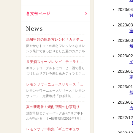
全国酒造メーカー
2023/04
各支部ページ
2023/03
焼酎甲類の飲み方レシピ「カクテル名人」
2023/03
爽やかなトマトの赤とフレッシュなオレ
ンジ果汁でさっぱりとした夏のカクテル
2023/02
果実酒スイーツレシピ「ティラミス風ヨーグルト」
ギリシャヨーグルトにコーヒー酒で香り
2023/01
づけしたサブレを差し込みティラミス風
に。
レモンサワーニュースリリース「レモンサワー」、定番維持「お茶割り」、広がりの兆し（令和8年7月）
2023/01
レモンサワーニュースリリース「レモン
サワー」、定番維持「お茶割り」、広が
りの兆し（令和8年7月）
2023/01
夏の新定番！焼酎甲類のお茶割りキャンペーン
焼酎甲類とティーバック茶+クリアボト
2022/12
ルが当たる！！■応募期間2026年7月10
日(金)～2026年8月20日(木)■賞品・当選
レモンサワー特集「ギュウギュウレモンサワー」作り方動画を公開しました。
者数焼酎甲類1本と水出しができるティ