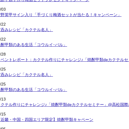
/03
狩野英甲サイン入り「手づくり梅酒セットが当たる！キャンペーン」
/22
家呑みレシピ「カクテル名人」
/22
焼酎甲類のある生活「コウルイ･バル」
/28
イベントレポート：カクテル作りにチャレンジ♪「焼酎甲類deカクテル
/25
家呑みレシピ「カクテル名人」
/25
焼酎甲類のある生活「コウルイ･バル」
/13
カクテル作りにチャレンジ♪「焼酎甲類deカクテルセミナー」@高松国際
/15
【近畿・中国・四国エリア限定】焼酎甲類キャペーン