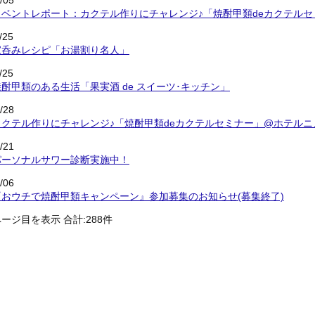
/05
イベントレポート：カクテル作りにチャレンジ♪「焼酎甲類deカクテル
/25
家呑みレシピ「お湯割り名人」
/25
焼酎甲類のある生活「果実酒 de スイーツ･キッチン」
/28
カクテル作りにチャレンジ♪「焼酎甲類deカクテルセミナー」@ホテル
/21
パーソナルサワー診断実施中！
/06
『おウチで焼酎甲類キャンペーン』参加募集のお知らせ(募集終了)
ージ目を表示 合計:288件