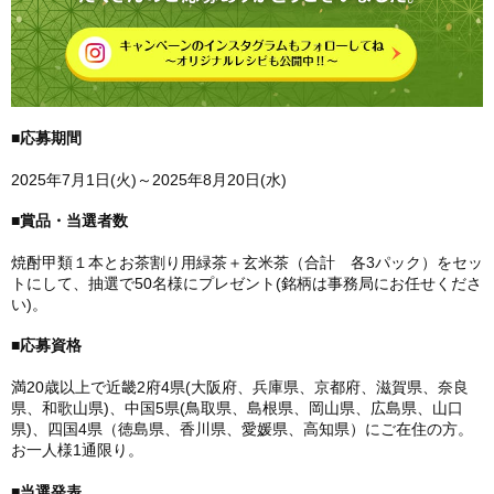
■応募期間
2025年7月1日(火)～2025年8月20日(水)
■賞品・当選者数
焼酎甲類１本とお茶割り用緑茶＋玄米茶（合計 各3パック）をセッ
トにして、抽選で50名様にプレゼント(銘柄は事務局にお任せくださ
い)。
■応募資格
満20歳以上で近畿2府4県(大阪府、兵庫県、京都府、滋賀県、奈良
県、和歌山県)、中国5県(鳥取県、島根県、岡山県、広島県、山口
県)、四国4県（徳島県、香川県、愛媛県、高知県）にご在住の方。
お一人様1通限り。
■当選発表