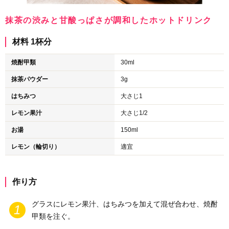
抹茶の渋みと甘酸っぱさが調和したホットドリンク
材料 1杯分
焼酎甲類
30ml
抹茶パウダー
3g
はちみつ
大さじ1
レモン果汁
大さじ1/2
お湯
150ml
レモン（輪切り）
適宜
作り方
グラスにレモン果汁、はちみつを加えて混ぜ合わせ、焼酎
甲類を注ぐ。