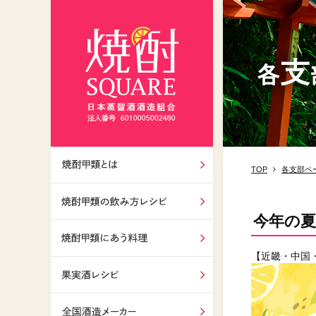
TOP
各支部ペ
焼酎甲類とは
今年の
飲み方レシピ
【近畿・中国
焼酎甲類にあう料理
果実酒レシピ