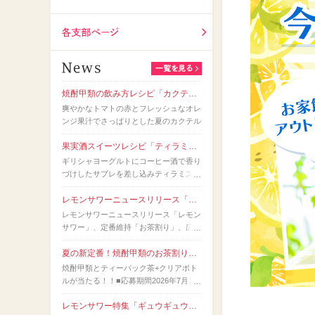
全国酒造メーカー
各支部ページ
焼酎甲類の飲み方レシピ「カクテル名人」
爽やかなトマトの赤とフレッシュなオレ
ンジ果汁でさっぱりとした夏のカクテル
果実酒スイーツレシピ「ティラミス風ヨーグルト」
ギリシャヨーグルトにコーヒー酒で香り
づけしたサブレを差し込みティラミス風
に。
レモンサワーニュースリリース「レモンサワー」、定番維持「お茶割り」、広がりの兆し（令和8年7月）
レモンサワーニュースリリース「レモン
サワー」、定番維持「お茶割り」、広が
りの兆し（令和8年7月）
夏の新定番！焼酎甲類のお茶割りキャンペーン
焼酎甲類とティーバック茶+クリアボト
ルが当たる！！■応募期間2026年7月10
日(金)～2026年8月20日(木)■賞品・当選
レモンサワー特集「ギュウギュウレモンサワー」作り方動画を公開しました。
者数焼酎甲類1本と水出しができるティ