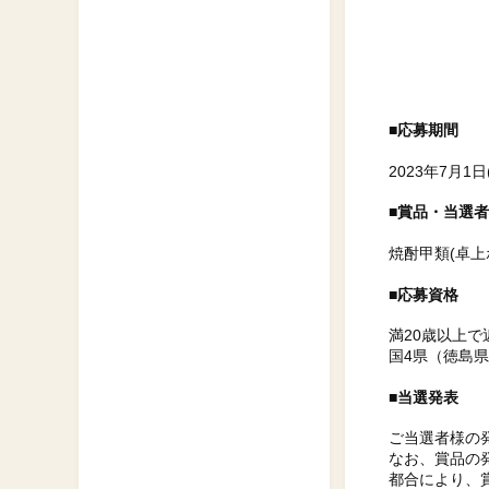
■応募期間
2023年7月1日
■賞品・当選
焼酎甲類(卓上
■応募資格
満20歳以上で
国4県（徳島
■当選発表
ご当選者様の
なお、賞品の
都合により、