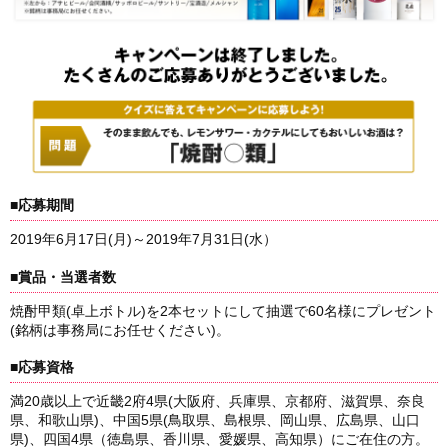
■応募期間
2019年6月17日(月)～2019年7月31日(水）
■賞品・当選者数
焼酎甲類(卓上ボトル)を2本セットにして抽選で60名様にプレゼント
(銘柄は事務局にお任せください)。
■応募資格
満20歳以上で近畿2府4県(大阪府、兵庫県、京都府、滋賀県、奈良
県、和歌山県)、中国5県(鳥取県、島根県、岡山県、広島県、山口
県)、四国4県（徳島県、香川県、愛媛県、高知県）にご在住の方。