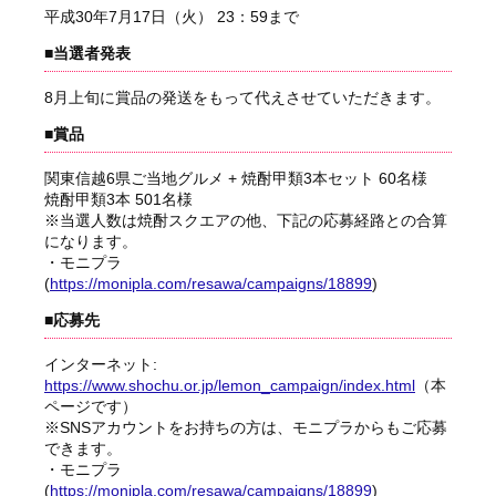
平成30年7月17日（火） 23：59まで
■当選者発表
8月上旬に賞品の発送をもって代えさせていただきます。
■賞品
関東信越6県ご当地グルメ + 焼酎甲類3本セット 60名様
焼酎甲類3本 501名様
※当選人数は焼酎スクエアの他、下記の応募経路との合算
になります。
・モニプラ
(
https://monipla.com/resawa/campaigns/18899
)
■応募先
インターネット:
https://www.shochu.or.jp/lemon_campaign/index.html
（本
ページです）
※SNSアカウントをお持ちの方は、モニプラからもご応募
できます。
・モニプラ
(
https://monipla.com/resawa/campaigns/18899
)