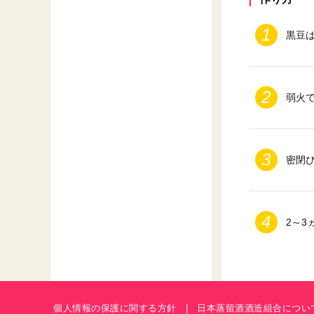
ーパック茶(緑茶・焙じ茶・ジャスミン
茶
黒豆
弱火
密閉
2～
個人情報の保護に関する方針
日本蒸留酒酒造組合につい