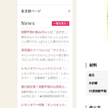
全国酒造メーカー
各支部ページ
焼酎甲類の飲み方レシピ「カクテル名人」
爽やかなトマトの赤とフレッシュなオレ
ンジ果汁でさっぱりとした夏のカクテル
果実酒スイーツレシピ「ティラミス風ヨーグルト」
ギリシャヨーグルトにコーヒー酒で香り
づけしたサブレを差し込みティラミス風
に。
材料
レモンサワーニュースリリース「レモンサワー」、定番維持「お茶割り」、広がりの兆し（令和8年7月）
レモンサワーニュースリリース「レモン
黒豆
サワー」、定番維持「お茶割り」、広が
りの兆し（令和8年7月）
氷砂糖
夏の新定番！焼酎甲類のお茶割りキャンペーン
35度焼酎甲類
焼酎甲類とティーバック茶+クリアボト
ルが当たる！！■応募期間2026年7月10
日(金)～2026年8月20日(木)■賞品・当選
レモンサワー特集「ギュウギュウレモンサワー」作り方動画を公開しました。
者数焼酎甲類1本と水出しができるティ
作り方