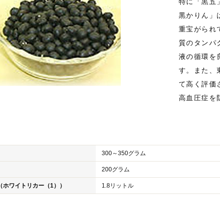
特に「黒五
黒かりん」
重宝がられ
質のタンパ
液の循環を
す。また、
て高く評価
高血圧症を
300～350グラム
200グラム
（ホワイトリカー（1））
1.8リットル