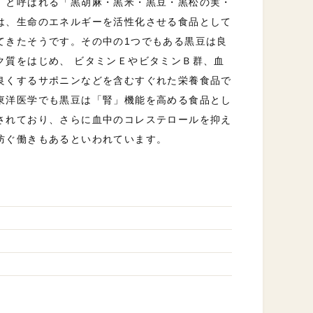
」と呼ばれる「黒胡麻・黒米・黒豆・黒松の実・
は、生命のエネルギーを活性化させる食品として
てきたそうです。その中の1つでもある黒豆は良
ク質をはじめ、 ビタミンＥやビタミンＢ群、血
良くするサポニンなどを含むすぐれた栄養食品で
東洋医学でも黒豆は「腎」機能を高める食品とし
されており、さらに血中のコレステロールを抑え
防ぐ働きもあるといわれています。