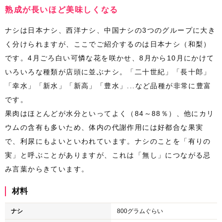
熟成が長いほど美味しくなる
ナシは日本ナシ、西洋ナシ、中国ナシの3つのグループに大き
く分けられますが、ここでご紹介するのは日本ナシ（和梨）
です。4月ごろ白い可憐な花を咲かせ、8月から10月にかけて
いろいろな種類が店頭に並ぶナシ。「二十世紀」「長十郎」
「幸水」「新水」「新高」「豊水」...など品種が非常に豊富
です。
果肉はほとんどが水分といってよく（84～88％）、他にカリ
ウムの含有も多いため、体内の代謝作用には好都合な果実
で、利尿にもよいといわれています。ナシのことを「有りの
実」と呼ぶことがありますが、これは「無し」につながる忌
み言葉からきています。
材料
ナシ
800グラムぐらい