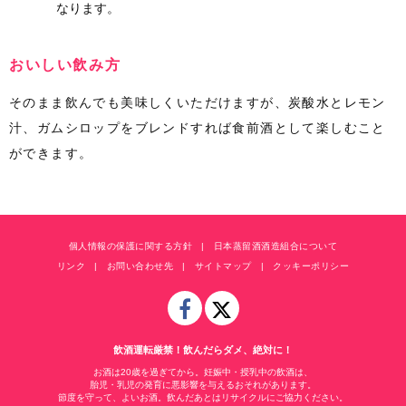
なります。
おいしい飲み方
そのまま飲んでも美味しくいただけますが、炭酸水とレモン
汁、ガムシロップをブレンドすれば食前酒として楽しむこと
ができます。
個人情報の保護に関する方針
日本蒸留酒酒造組合について
リンク
お問い合わせ先
サイトマップ
クッキーポリシー
飲酒運転厳禁！飲んだらダメ、絶対に！
お酒は20歳を過ぎてから。妊娠中・授乳中の飲酒は、
胎児・乳児の発育に悪影響を与えるおそれがあります。
節度を守って、よいお酒。飲んだあとはリサイクルにご協力ください。